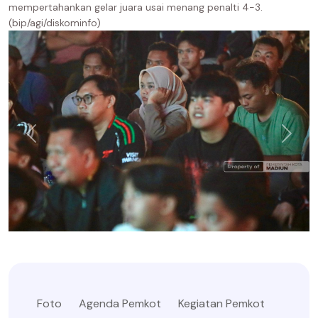
mempertahankan gelar juara usai menang penalti 4-3.
(bip/agi/diskominfo)
Foto
Agenda Pemkot
Kegiatan Pemkot