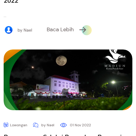
2022
...
Baca Lebih
by Nael
Lowongan
by Nael
01 Nov 2022