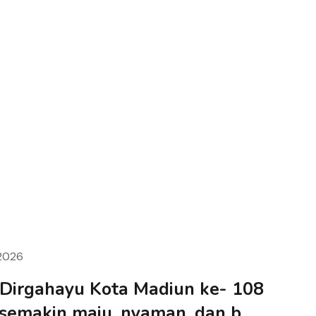
2026
gahayu Kota Madiun ke- 108
semakin maju, nyaman, dan b...