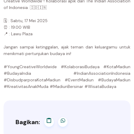
Creative Worldwide”! Kolaborasi apik dari The Indian Association
of Indonesia. 🇮🇩🇮🇳
🗓️ : Sabtu, 17 Mei 2025
⏰ : 19.00 WIB
📍 : Lawu Plaza
Jangan sampai ketinggalan, ajak teman dan keluargamu untuk
menikmati pertunjukan budaya ini!
#YoungCreativeWorldwide #KolaborasiBudaya #KotaMadiun
#BudayaIndia #IndianAssociationIndonesia
#DisbudparporaKotaMadiun #EventMadiun #BudayaMadiun
#KreativitasAnakMuda #MadiunBersinar #WisataBudaya
Bagikan: