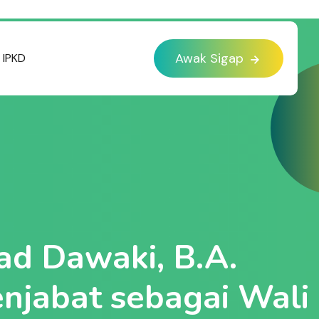
Awak Sigap
IPKD
ad Dawaki, B.A. ⠀
njabat sebagai Wali