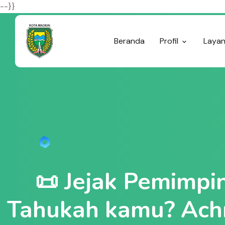
--}}
Beranda
Profil
Laya
📜 Jejak Pemimpi
Tahukah kamu? Achm