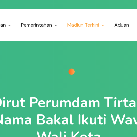
nan
Pemerintahan
Madiun Terkini
Aduan
Dirut Perumdam Tirt
 Nama Bakal Ikuti Wa
Wali Kota