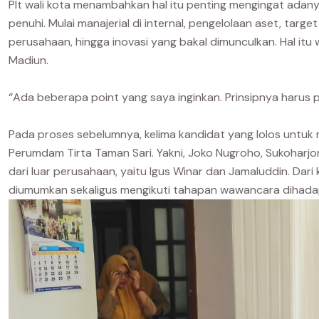
Plt wali kota menambahkan hal itu penting mengingat adan
penuhi. Mulai manajerial di internal, pengelolaan aset, ta
perusahaan, hingga inovasi yang bakal dimunculkan. Hal itu
Madiun.
‘’Ada beberapa point yang saya inginkan. Prinsipnya harus p
Pada proses sebelumnya, kelima kandidat yang lolos untuk me
Perumdam Tirta Taman Sari. Yakni, Joko Nugroho, Sukoharjo
dari luar perusahaan, yaitu Igus Winar dan Jamaluddin. Dar
diumumkan sekaligus mengikuti tahapan wawancara dihadapa