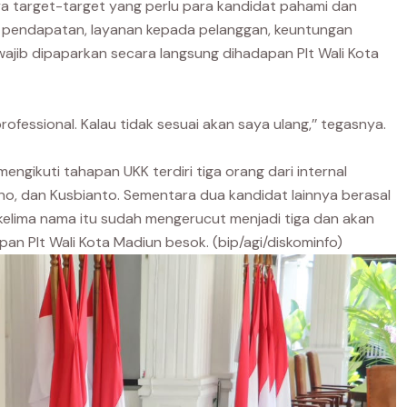
ya target-target yang perlu para kandidat pahami dan
rget pendapatan, layanan kepada pelanggan, keuntungan
 wajib dipaparkan secara langsung dihadapan Plt Wali Kota
rofessional. Kalau tidak sesuai akan saya ulang,’’ tegasnya.
ngikuti tahapan UKK terdiri tiga orang dari internal
no, dan Kusbianto. Sementara dua kandidat lainnya berasal
i kelima nama itu sudah mengerucut menjadi tiga dan akan
n Plt Wali Kota Madiun besok. (bip/agi/diskominfo)