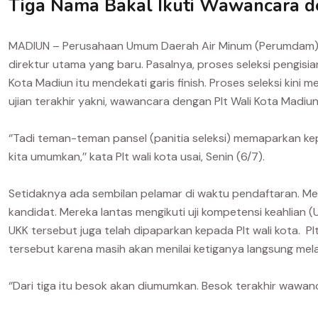
Tiga Nama Bakal Ikuti Wawancara d
MADIUN – Perusahaan Umum Daerah Air Minum (Perumdam) Ti
direktur utama yang baru. Pasalnya, proses seleksi pengis
Kota Madiun itu mendekati garis finish. Proses seleksi kini
ujian terakhir yakni, wawancara dengan Plt Wali Kota Madiu
‘’Tadi teman-teman pansel (panitia seleksi) memaparkan kep
kita umumkan,’’ kata Plt wali kota usai, Senin (6/7).
Setidaknya ada sembilan pelamar di waktu pendaftaran. Me
kandidat. Mereka lantas mengikuti uji kompetensi keahlian (
UKK tersebut juga telah dipaparkan kepada Plt wali kota. 
tersebut karena masih akan menilai ketiganya langsung mel
‘’Dari tiga itu besok akan diumumkan. Besok terakhir wawan