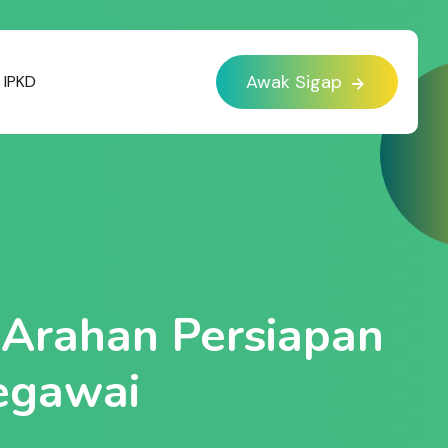
Awak Sigap
IPKD
i Arahan Persiapan
egawai