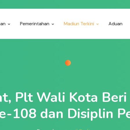
nan
Pemerintahan
Madiun Terkini
Aduan
t, Plt Wali Kota Ber
e-108 dan Disiplin P