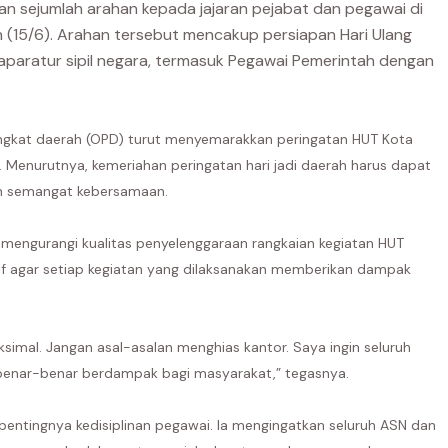
an sejumlah arahan kepada jajaran pejabat dan pegawai di
n (15/6). Arahan tersebut mencakup persiapan Hari Ulang
aparatur sipil negara, termasuk Pegawai Pemerintah dengan
angkat daerah (OPD) turut menyemarakkan peringatan HUT Kota
Menurutnya, kemeriahan peringatan hari jadi daerah harus dapat
n semangat kebersamaan.
mengurangi kualitas penyelenggaraan rangkaian kegiatan HUT
tif agar setiap kegiatan yang dilaksanakan memberikan dampak
simal. Jangan asal-asalan menghias kantor. Saya ingin seluruh
benar-benar berdampak bagi masyarakat,” tegasnya.
entingnya kedisiplinan pegawai. Ia mengingatkan seluruh ASN dan