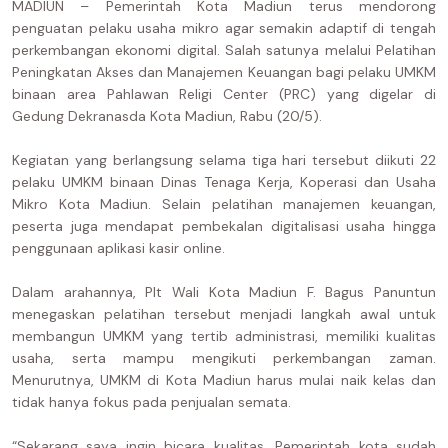
MADIUN – Pemerintah Kota Madiun terus mendorong
penguatan pelaku usaha mikro agar semakin adaptif di tengah
perkembangan ekonomi digital. Salah satunya melalui Pelatihan
Peningkatan Akses dan Manajemen Keuangan bagi pelaku UMKM
binaan area Pahlawan Religi Center (PRC) yang digelar di
Gedung Dekranasda Kota Madiun, Rabu (20/5).
Kegiatan yang berlangsung selama tiga hari tersebut diikuti 22
pelaku UMKM binaan Dinas Tenaga Kerja, Koperasi dan Usaha
Mikro Kota Madiun. Selain pelatihan manajemen keuangan,
peserta juga mendapat pembekalan digitalisasi usaha hingga
penggunaan aplikasi kasir online.
Dalam arahannya, Plt Wali Kota Madiun F. Bagus Panuntun
menegaskan pelatihan tersebut menjadi langkah awal untuk
membangun UMKM yang tertib administrasi, memiliki kualitas
usaha, serta mampu mengikuti perkembangan zaman.
Menurutnya, UMKM di Kota Madiun harus mulai naik kelas dan
tidak hanya fokus pada penjualan semata.
“Sekarang saya ingin bicara kualitas. Pemerintah kota sudah