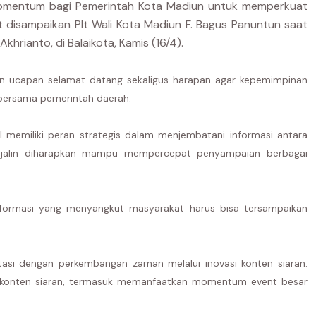
momentum bagi Pemerintah Kota Madiun untuk memperkuat
ut disampaikan Plt Wali Kota Madiun F. Bagus Panuntun saat
hrianto, di Balaikota, Kamis (16/4).
n ucapan selamat datang sekaligus harapan agar kepemimpinan
bersama pemerintah daerah.
I memiliki peran strategis dalam menjembatani informasi antara
terjalin diharapkan mampu mempercepat penyampaian berbagai
Informasi yang menyangkut masyarakat harus bisa tersampaikan
tasi dengan perkembangan zaman melalui inovasi konten siaran.
am konten siaran, termasuk memanfaatkan momentum event besar