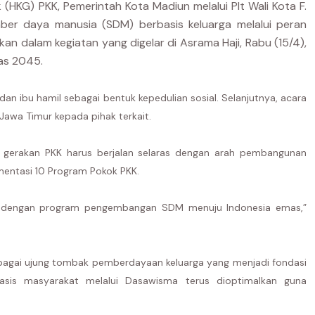
HKG) PKK, Pemerintah Kota Madiun melalui Plt Wali Kota F.
r daya manusia (SDM) berbasis keluarga melalui peran
n dalam kegiatan yang digelar di Asrama Haji, Rabu (15/4),
as 2045.
n ibu hamil sebagai bentuk kepedulian sosial. Selanjutnya, acara
Jawa Timur kepada pihak terkait.
gerakan PKK harus berjalan selaras dengan arah pembangunan
mentasi 10 Program Pokok PKK.
s dengan program pengembangan SDM menuju Indonesia emas,”
ebagai ujung tombak pemberdayaan keluarga yang menjadi fondasi
sis masyarakat melalui Dasawisma terus dioptimalkan guna