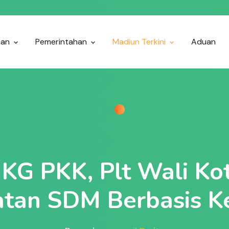
nan
Pemerintahan
Madiun Terkini
Aduan
HKG PKK, Plt Wali K
tan SDM Berbasis K