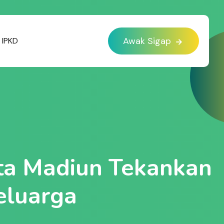
Awak Sigap
IPKD
ota Madiun Tekankan
eluarga