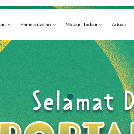
nan
Pemerintahan
Madiun Terkini
Aduan